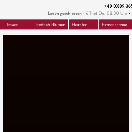
+49 (0)89 36
Laden geschlossen
- öffnet
Do, 08:30
Uhr
•
Trauer
Einfach Blumen
Heiraten
Firmenservice