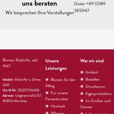
uns beraten
+49 (0)89
Direkt:
365947
Wir besprechen Ihre Vorstellungen
Blumen Elsdörfer, seit
Unsere
Wer wir sind
1947
Leistungen
❀
Anfahrt
❀
Bestellen
❀
Blumen für den
Inhaber:
Elsdörfer u. Söhne
GbR
Alltag
❀
Drumherum
Ust Id Nr:
DE257106458
❀
Für unsere
❀
Eigenproduktion
Adresse:
Ungererstraße 157,
Firmenkunden
❀
Im Großen und
80805 München
❀
Hochzeit
Ganzen
❀
Pflanzen
❀
Leihprogramm