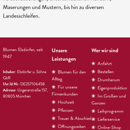
Maserungen und Mustern, bis hin zu diversen
Landesschleifen.
Blumen Elsdörfer, seit
Unsere
Wer wir sind
1947
Leistungen
❀
Anfahrt
❀
Bestellen
❀
Blumen für den
Inhaber:
Elsdörfer u. Söhne
GbR
Alltag
❀
Drumherum
Ust Id Nr:
DE257106458
❀
Für unsere
❀
Eigenproduktion
Adresse:
Ungererstraße 157,
Firmenkunden
❀
Im Großen und
80805 München
❀
Hochzeit
Ganzen
❀
Pflanzen
❀
Leihprogramm
❀
Trauer & Abschied
❀
Lieferservice
❀
Öffnungszeiten
❀
Online-Shop