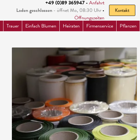
+49 (0)89 365947
•
Anfahrt
Laden geschlossen
- öffnet
Mo, 08:30
Uhr
•
Kontakt
Öffnungszeiten
Trauer
Einfach Blumen
Heiraten
Firmenservice
Pflanzen